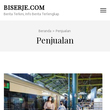
Lompat
BISERJE.COM
ke
Berita Terkini, Info Berita Terlengkap
konten
(Tekan
Enter)
Beranda
>
Penjualan
Penjualan