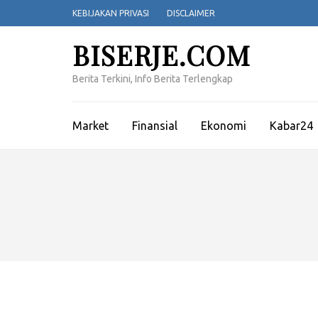
Lompat
KEBIJAKAN PRIVASI
DISCLAIMER
ke
konten
BISERJE.COM
(Tekan
Enter)
Berita Terkini, Info Berita Terlengkap
Market
Finansial
Ekonomi
Kabar24