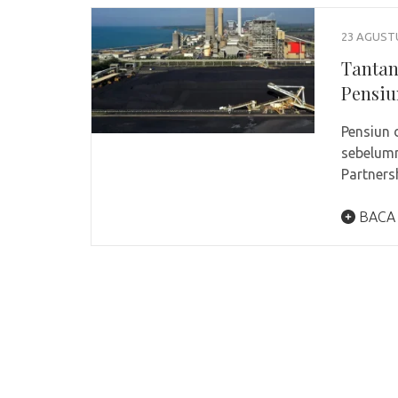
23 AGUST
Tantan
Pensiu
Pensiun 
sebelumn
Partners
BACA