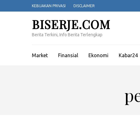
Lompat
KEBIJAKAN PRIVASI
DISCLAIMER
ke
konten
BISERJE.COM
(Tekan
Enter)
Berita Terkini, Info Berita Terlengkap
Market
Finansial
Ekonomi
Kabar24
p