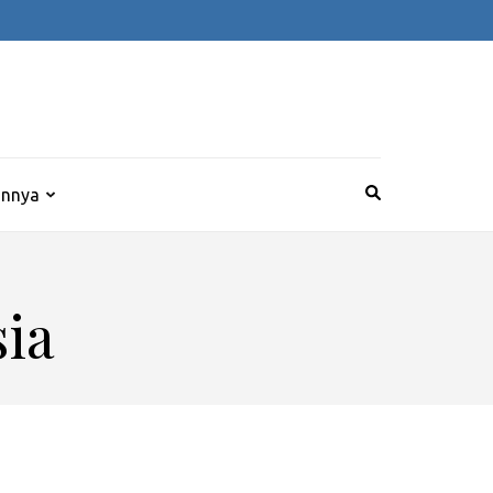
innya
ia