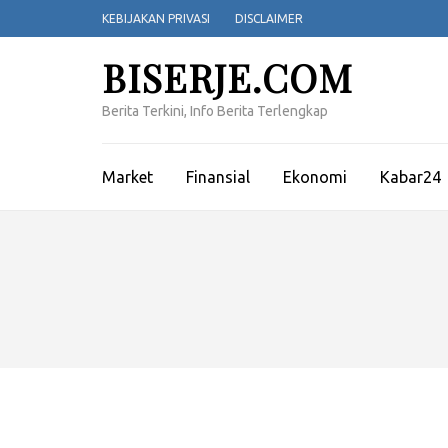
Lompat
KEBIJAKAN PRIVASI
DISCLAIMER
ke
konten
BISERJE.COM
(Tekan
Enter)
Berita Terkini, Info Berita Terlengkap
Market
Finansial
Ekonomi
Kabar24