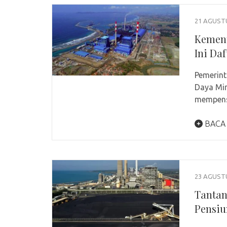
21 AGUST
Kement
Ini Daf
Pemerint
Daya Min
mempens
BACA
23 AGUST
Tantan
Pensiu