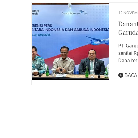
12 NOVEM
Danant
Garuda
PT Garud
senilai 
Dana te
BACA