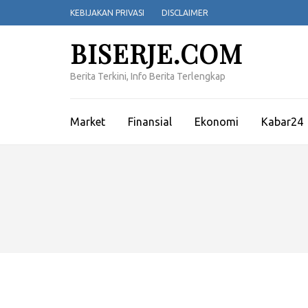
Lompat
KEBIJAKAN PRIVASI
DISCLAIMER
ke
konten
BISERJE.COM
(Tekan
Enter)
Berita Terkini, Info Berita Terlengkap
Market
Finansial
Ekonomi
Kabar24