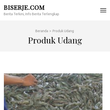
Lompat
BISERJE.COM
ke
Berita Terkini, Info Berita Terlengkap
konten
(Tekan
Enter)
Beranda
>
Produk Udang
Produk Udang