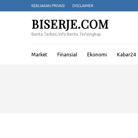
Lompat
KEBIJAKAN PRIVASI
DISCLAIMER
ke
konten
BISERJE.COM
(Tekan
Enter)
Berita Terkini, Info Berita Terlengkap
Market
Finansial
Ekonomi
Kabar24