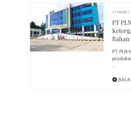
27 MARET 
PT PLN
Keterg
Bahan 
PT PLN N
produksi
…
BACA