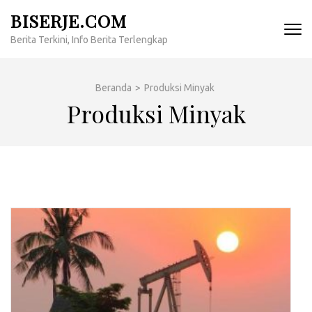
Lompat
BISERJE.COM
ke
Berita Terkini, Info Berita Terlengkap
konten
(Tekan
Enter)
Beranda
>
Produksi Minyak
Produksi Minyak