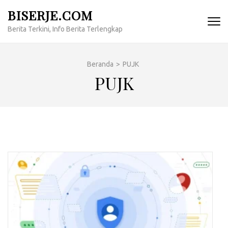
Lompat
BISERJE.COM
ke
Berita Terkini, Info Berita Terlengkap
konten
(Tekan
Enter)
Beranda
>
PUJK
PUJK