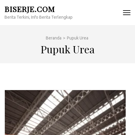
Lompat
BISERJE.COM
ke
Berita Terkini, Info Berita Terlengkap
konten
(Tekan
Enter)
Beranda
>
Pupuk Urea
Pupuk Urea