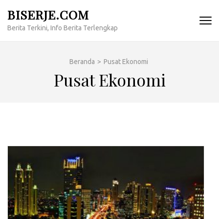
Lompat
BISERJE.COM
ke
Berita Terkini, Info Berita Terlengkap
konten
(Tekan
Enter)
Beranda
>
Pusat Ekonomi
Pusat Ekonomi