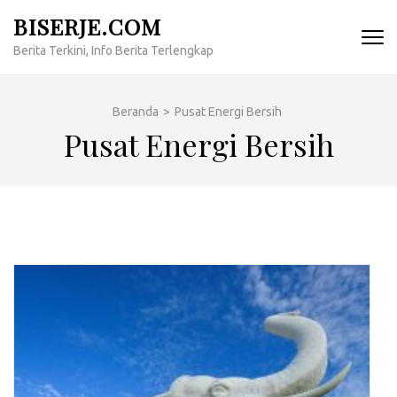
Lompat
BISERJE.COM
ke
Berita Terkini, Info Berita Terlengkap
konten
(Tekan
Enter)
Beranda
>
Pusat Energi Bersih
Pusat Energi Bersih