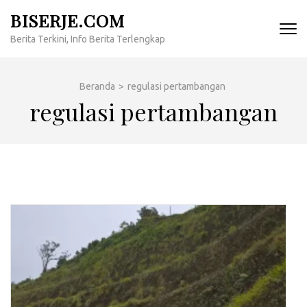
Lompat
BISERJE.COM
ke
Berita Terkini, Info Berita Terlengkap
konten
(Tekan
Enter)
Beranda
>
regulasi pertambangan
regulasi pertambangan