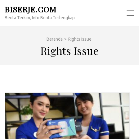
Lompat
BISERJE.COM
ke
Berita Terkini, Info Berita Terlengkap
konten
(Tekan
Enter)
Beranda
>
Rights Issue
Rights Issue