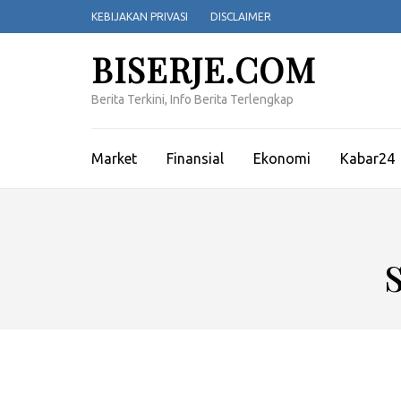
Lompat
KEBIJAKAN PRIVASI
DISCLAIMER
ke
konten
BISERJE.COM
(Tekan
Enter)
Berita Terkini, Info Berita Terlengkap
Market
Finansial
Ekonomi
Kabar24