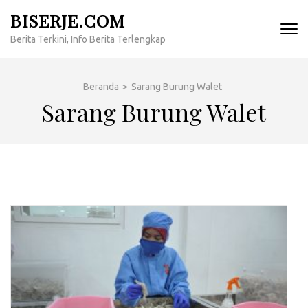
Lompat
BISERJE.COM
ke
Berita Terkini, Info Berita Terlengkap
konten
(Tekan
Enter)
Beranda
>
Sarang Burung Walet
Sarang Burung Walet