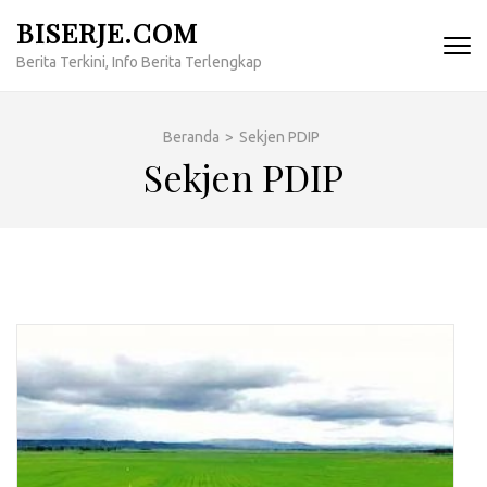
Lompat
BISERJE.COM
ke
Berita Terkini, Info Berita Terlengkap
konten
(Tekan
Enter)
Beranda
>
Sekjen PDIP
Sekjen PDIP