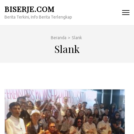
Lompat
BISERJE.COM
ke
Berita Terkini, Info Berita Terlengkap
konten
(Tekan
Enter)
Beranda
>
Slank
Slank