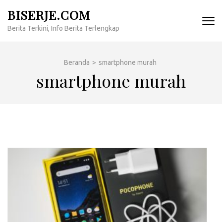
Lompat
BISERJE.COM
ke
Berita Terkini, Info Berita Terlengkap
konten
(Tekan
Enter)
Beranda
>
smartphone murah
smartphone murah