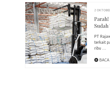
2 OKTOBE
Parah!
Sudah 
PT Rajaw
terkait
ribu …
BACA