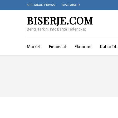
Lompat
KEBIJAKAN PRIVASI
DISCLAIMER
ke
konten
BISERJE.COM
(Tekan
Enter)
Berita Terkini, Info Berita Terlengkap
Market
Finansial
Ekonomi
Kabar24