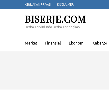
Lompat
KEBIJAKAN PRIVASI
DISCLAIMER
ke
konten
BISERJE.COM
(Tekan
Enter)
Berita Terkini, Info Berita Terlengkap
Market
Finansial
Ekonomi
Kabar24