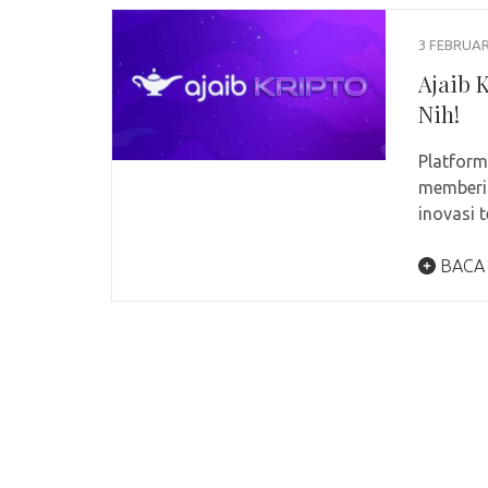
3 FEBRUAR
Ajaib 
Nih!
Platform
memberik
inovasi 
BACA