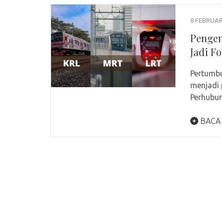
8 FEBRUAR
Pengem
Jadi F
Pertumbu
menjadi 
Perhubu
BACA