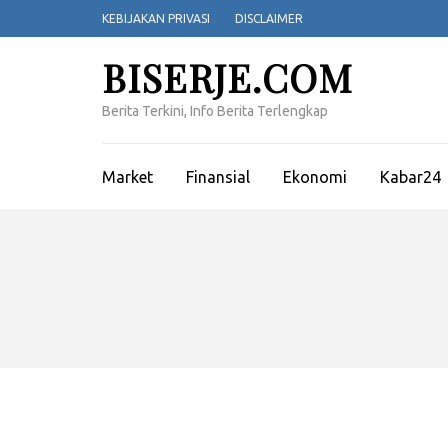
Lompat
KEBIJAKAN PRIVASI
DISCLAIMER
ke
konten
BISERJE.COM
(Tekan
Enter)
Berita Terkini, Info Berita Terlengkap
Market
Finansial
Ekonomi
Kabar24