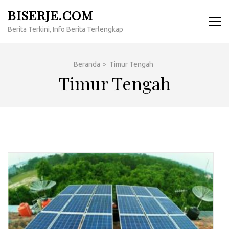
Lompat
BISERJE.COM
ke
Berita Terkini, Info Berita Terlengkap
konten
(Tekan
Enter)
Beranda
>
Timur Tengah
Timur Tengah