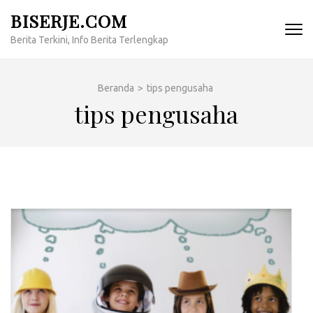
Lompat
BISERJE.COM
ke
Berita Terkini, Info Berita Terlengkap
konten
(Tekan
Enter)
Beranda
>
tips pengusaha
tips pengusaha