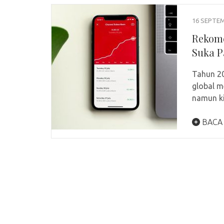
16 SEPTE
Rekome
Suka 
Tahun 20
global m
namun k
BACA