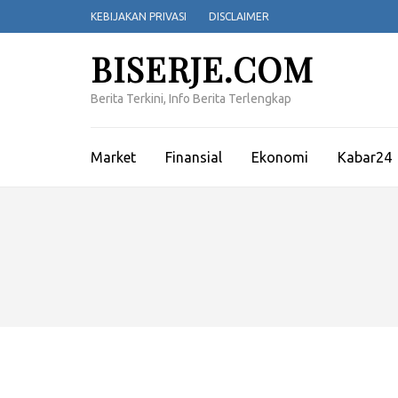
Lompat
KEBIJAKAN PRIVASI
DISCLAIMER
ke
konten
BISERJE.COM
(Tekan
Enter)
Berita Terkini, Info Berita Terlengkap
Market
Finansial
Ekonomi
Kabar24