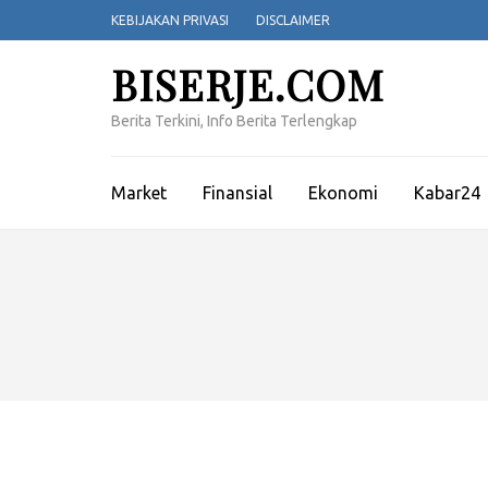
Lompat
KEBIJAKAN PRIVASI
DISCLAIMER
ke
konten
BISERJE.COM
(Tekan
Enter)
Berita Terkini, Info Berita Terlengkap
Market
Finansial
Ekonomi
Kabar24