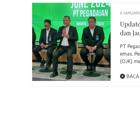
6 JANUARI
Update
dan Ja
PT Pegad
emas. Pe
(OJK) me
BACA