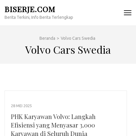
Lompat
BISERJE.COM
ke
Berita Terkini, Info Berita Terlengkap
konten
(Tekan
Enter)
Beranda
>
Volvo Cars Swedia
Volvo Cars Swedia
28 MEI 2025
PHK Karyawan Volvo: Langkah
Efisiensi yang Menyasar 3.000
Karyawan di Seluruh Dunia