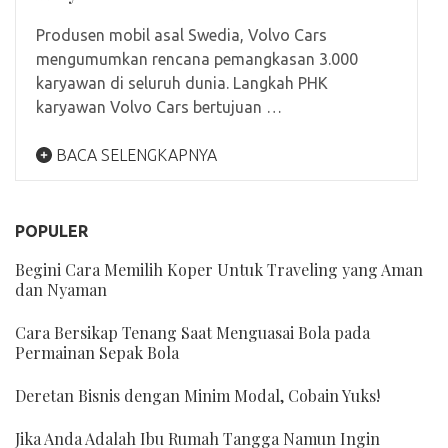
Produsen mobil asal Swedia, Volvo Cars
mengumumkan rencana pemangkasan 3.000
karyawan di seluruh dunia. Langkah PHK
karyawan Volvo Cars bertujuan …
BACA SELENGKAPNYA
POPULER
Begini Cara Memilih Koper Untuk Traveling yang Aman
dan Nyaman
Cara Bersikap Tenang Saat Menguasai Bola pada
Permainan Sepak Bola
Deretan Bisnis dengan Minim Modal, Cobain Yuks!
Jika Anda Adalah Ibu Rumah Tangga Namun Ingin