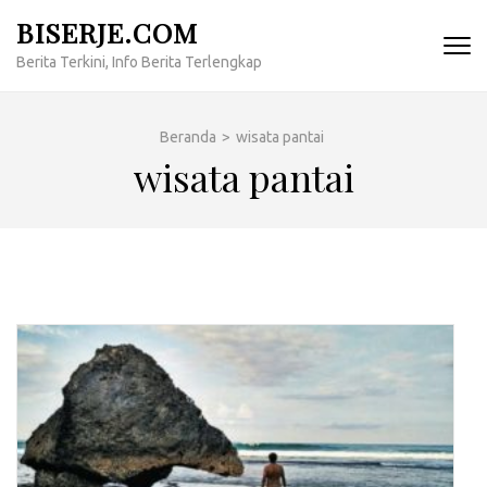
Lompat
BISERJE.COM
ke
Berita Terkini, Info Berita Terlengkap
konten
(Tekan
Enter)
Beranda
>
wisata pantai
wisata pantai