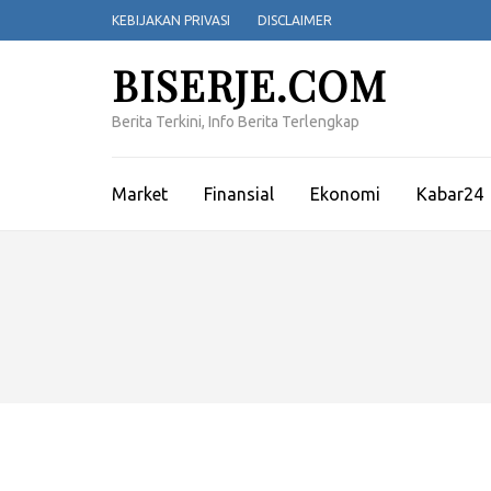
Lompat
KEBIJAKAN PRIVASI
DISCLAIMER
ke
konten
BISERJE.COM
(Tekan
Enter)
Berita Terkini, Info Berita Terlengkap
Market
Finansial
Ekonomi
Kabar24