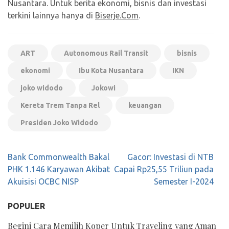
Nusantara. Untuk berita ekonomi, bisnis dan investasi
terkini lainnya hanya di
Biserje.Com
.
ART
Autonomous Rail Transit
bisnis
ekonomi
Ibu Kota Nusantara
IKN
joko widodo
Jokowi
Kereta Trem Tanpa Rel
keuangan
Presiden Joko Widodo
Navigasi
Bank Commonwealth Bakal
Gacor: Investasi di NTB
pos
PHK 1.146 Karyawan Akibat
Capai Rp25,55 Triliun pada
Akuisisi OCBC NISP
Semester I-2024
POPULER
Begini Cara Memilih Koper Untuk Traveling yang Aman