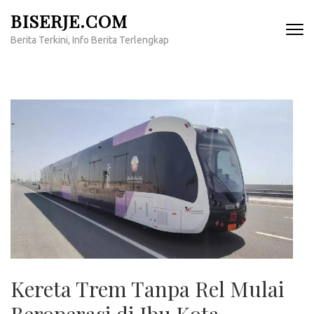
Lompat
BISERJE.COM
ke
Berita Terkini, Info Berita Terlengkap
konten
(Tekan
Enter)
Kereta Trem Tanpa Rel Mulai
Beroperasi di Ibu Kota