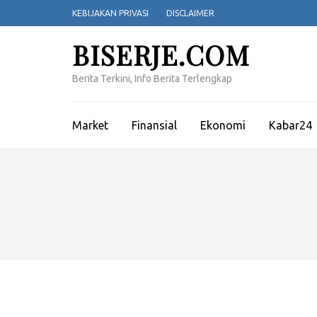
Lompat
KEBIJAKAN PRIVASI
DISCLAIMER
ke
konten
BISERJE.COM
(Tekan
Enter)
Berita Terkini, Info Berita Terlengkap
Market
Finansial
Ekonomi
Kabar24