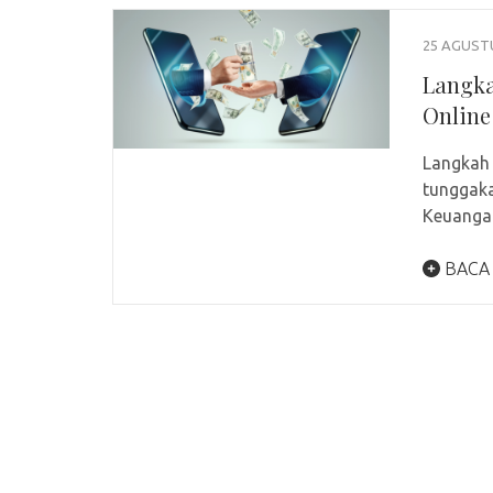
25 AGUST
Langka
Online
Langkah
tunggaka
Keuangan
BACA