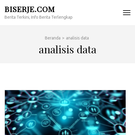
Lompat
BISERJE.COM
ke
Berita Terkini, Info Berita Terlengkap
konten
(Tekan
Enter)
Beranda
>
analisis data
analisis data