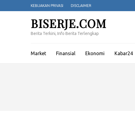
Lompat
KEBIJAKAN PRIVASI
DISCLAIMER
ke
konten
BISERJE.COM
(Tekan
Enter)
Berita Terkini, Info Berita Terlengkap
Market
Finansial
Ekonomi
Kabar24