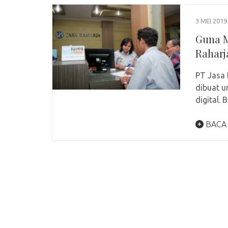
3 MEI 2019
Guna M
Raharj
PT Jasa 
dibuat u
digital.
BACA