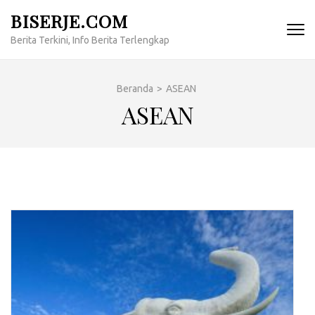
Lompat
BISERJE.COM
ke
Berita Terkini, Info Berita Terlengkap
konten
(Tekan
Enter)
Beranda
>
ASEAN
ASEAN