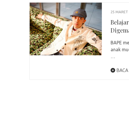
25 MARET 
Belaja
Digem
BAPE men
anak mud
…
BACA