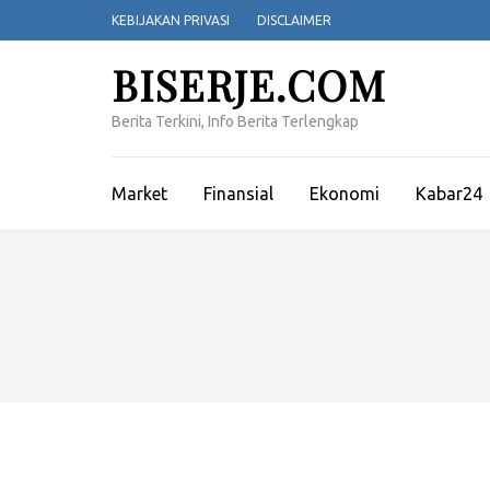
Lompat
KEBIJAKAN PRIVASI
DISCLAIMER
ke
konten
BISERJE.COM
(Tekan
Enter)
Berita Terkini, Info Berita Terlengkap
Market
Finansial
Ekonomi
Kabar24