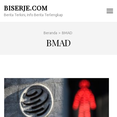
Lompat
BISERJE.COM
ke
Berita Terkini, Info Berita Terlengkap
konten
(Tekan
Enter)
Beranda
>
BMAD
BMAD