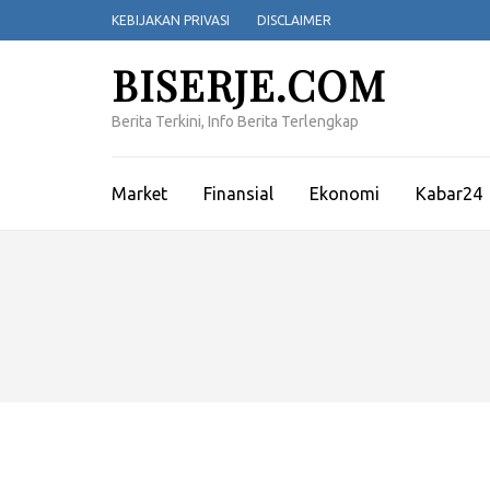
Lompat
KEBIJAKAN PRIVASI
DISCLAIMER
ke
konten
BISERJE.COM
(Tekan
Enter)
Berita Terkini, Info Berita Terlengkap
Market
Finansial
Ekonomi
Kabar24