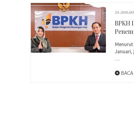
26 JANUAR
BPKH L
Penemp
Menurut 
Januari,
…
BACA