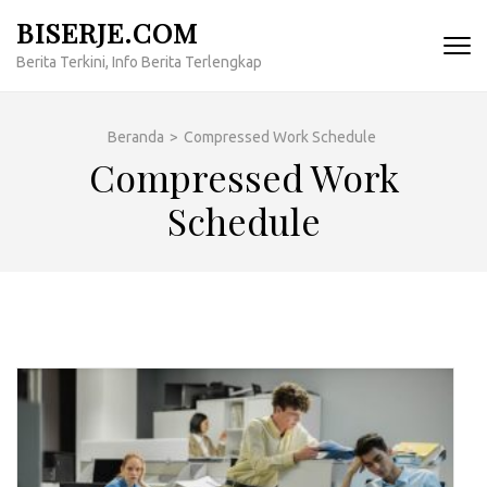
Lompat
BISERJE.COM
ke
Berita Terkini, Info Berita Terlengkap
konten
(Tekan
Enter)
Beranda
>
Compressed Work Schedule
Compressed Work
Schedule