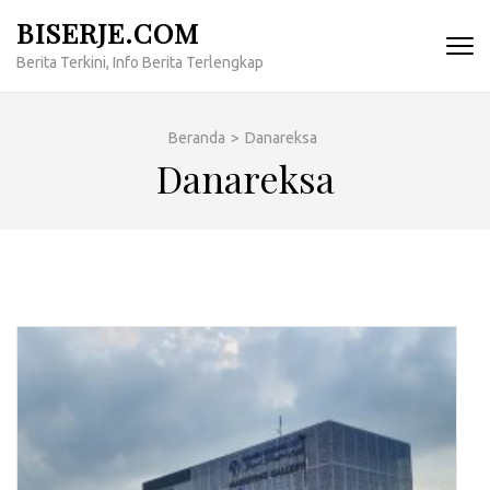
Lompat
BISERJE.COM
ke
Berita Terkini, Info Berita Terlengkap
konten
(Tekan
Enter)
Beranda
>
Danareksa
Danareksa