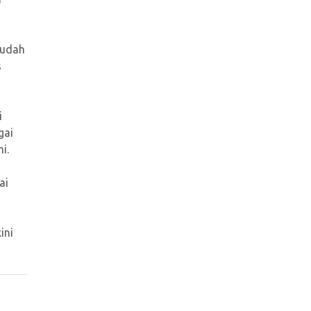
sudah
s
i
gai
i.
ai
ini