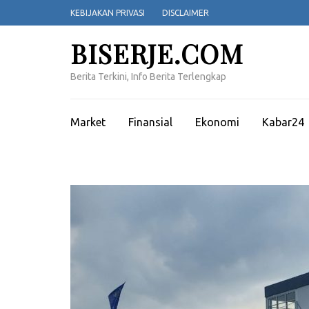
Lompat
KEBIJAKAN PRIVASI
DISCLAIMER
ke
konten
BISERJE.COM
(Tekan
Enter)
Berita Terkini, Info Berita Terlengkap
Market
Finansial
Ekonomi
Kabar24