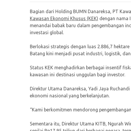
Bagian dari Holding BUMN Danareksa, PT Kawa
Kawasan Ekonomi Khusus (KEK)
dengan nama In
menandai babak baru dalam pengembangan indus
investasi global.
Berlokasi strategis dengan luas 2.886,7 hektar
Batang kini menjadi pusat industri, logistik, da
Status KEK menghadirkan berbagai insentif fisk
kawasan ini destinasi unggulan bagi investor.
Direktur Utama Danareksa, Yadi Jaya Ruchandi
ekonomi nasional yang berkelanjutan.
“Kami berkomitmen mendorong pengembangan k
Sementara itu, Direktur Utama KITB, Ngurah W
senilai Rp17,95 triliun dari berbagai negara, t