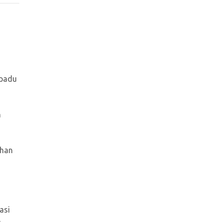
s
rpadu
n
uhan
asi
a