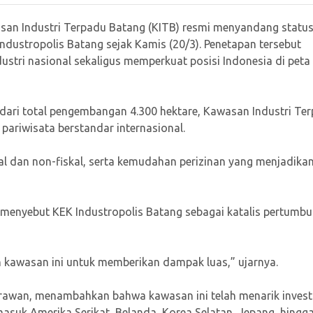
san Industri Terpadu Batang (KITB) resmi menyandang statu
dustropolis Batang sejak Kamis (20/3). Penetapan tersebut
tri nasional sekaligus memperkuat posisi Indonesia di peta
e dari total pengembangan 4.300 hektare, Kawasan Industri Te
n pariwisata berstandar internasional.
al dan non-fiskal, serta kemudahan perizinan yang menjadika
 menyebut KEK Industropolis Batang sebagai katalis pertumb
awasan ini untuk memberikan dampak luas,” ujarnya.
irawan, menambahkan bahwa kawasan ini telah menarik invest
ermasuk Amerika Serikat, Belanda, Korea Selatan, Jepang, hingg