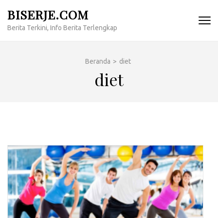
Lompat
BISERJE.COM
ke
Berita Terkini, Info Berita Terlengkap
konten
(Tekan
Enter)
Beranda
>
diet
diet