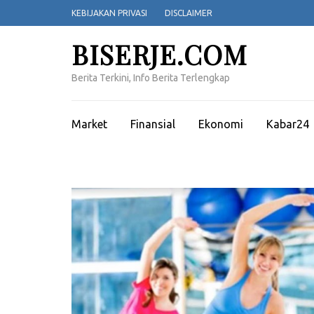
Lompat
KEBIJAKAN PRIVASI
DISCLAIMER
ke
konten
BISERJE.COM
(Tekan
Enter)
Berita Terkini, Info Berita Terlengkap
Market
Finansial
Ekonomi
Kabar24