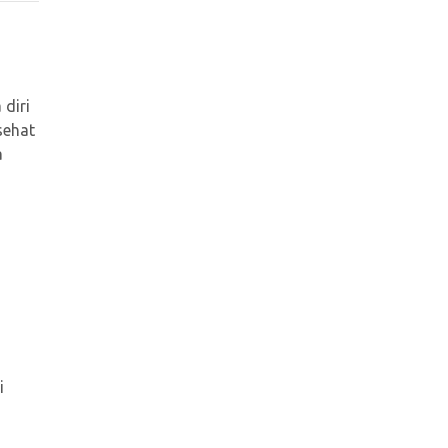
diri
sehat
a
i