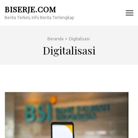
Lompat
BISERJE.COM
ke
Berita Terkini, Info Berita Terlengkap
konten
(Tekan
Enter)
Beranda
>
Digitalisasi
Digitalisasi