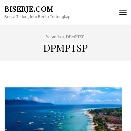
Lompat
BISERJE.COM
ke
Berita Terkini, Info Berita Terlengkap
konten
(Tekan
Enter)
Beranda
>
DPMPTSP
DPMPTSP