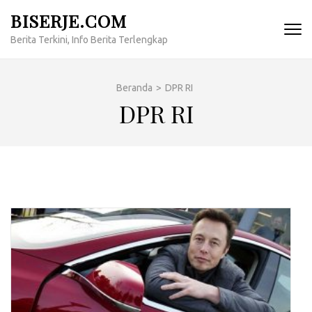
Lompat
BISERJE.COM
ke
Berita Terkini, Info Berita Terlengkap
konten
(Tekan
Enter)
Beranda
>
DPR RI
DPR RI