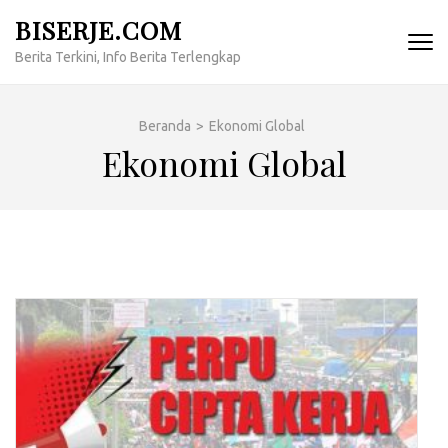
Lompat
BISERJE.COM
ke
Berita Terkini, Info Berita Terlengkap
konten
(Tekan
Enter)
Beranda
>
Ekonomi Global
Ekonomi Global