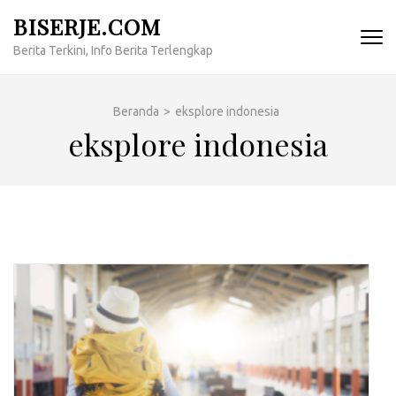
Lompat
BISERJE.COM
ke
Berita Terkini, Info Berita Terlengkap
konten
(Tekan
Enter)
Beranda
>
eksplore indonesia
eksplore indonesia