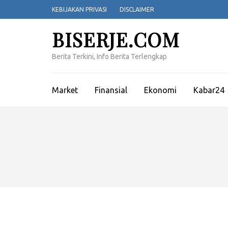
Lompat
KEBIJAKAN PRIVASI
DISCLAIMER
ke
konten
BISERJE.COM
(Tekan
Enter)
Berita Terkini, Info Berita Terlengkap
Market
Finansial
Ekonomi
Kabar24