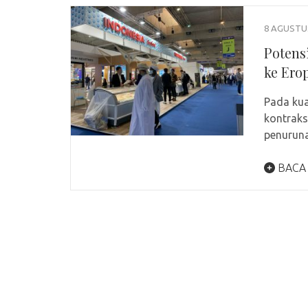
8 AGUSTU
Potens
ke Ero
Pada kua
kontraks
penurun
BACA