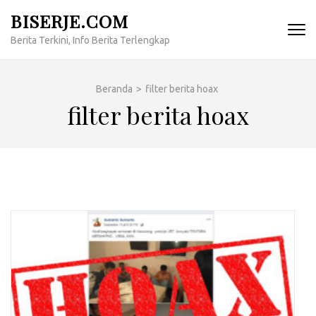
Lompat
BISERJE.COM
ke
Berita Terkini, Info Berita Terlengkap
konten
(Tekan
Enter)
Beranda
>
filter berita hoax
filter berita hoax