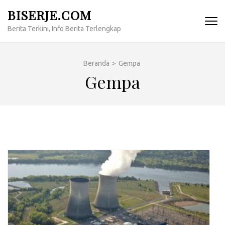
Lompat
BISERJE.COM
ke
Berita Terkini, Info Berita Terlengkap
konten
(Tekan
Enter)
Beranda
>
Gempa
Gempa